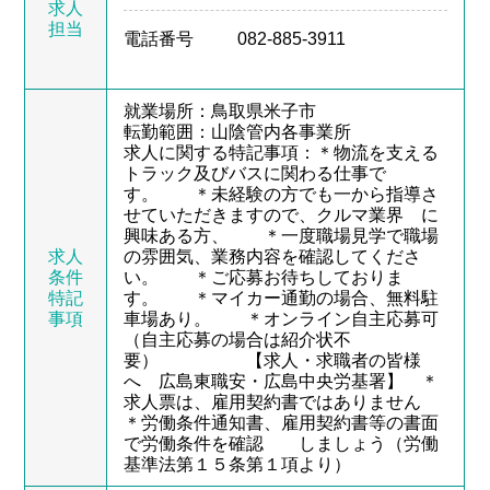
求人
担当
電話番号
082-885-3911
就業場所：鳥取県米子市
転勤範囲：山陰管内各事業所
求人に関する特記事項：＊物流を支える
トラック及びバスに関わる仕事で
す。 ＊未経験の方でも一から指導さ
せていただきますので、クルマ業界 に
興味ある方、 ＊一度職場見学で職場
求人
の雰囲気、業務内容を確認してくださ
条件
い。 ＊ご応募お待ちしておりま
特記
す。 ＊マイカー通勤の場合、無料駐
事項
車場あり。 ＊オンライン自主応募可
（自主応募の場合は紹介状不
要） 【求人・求職者の皆様
へ 広島東職安・広島中央労基署】 ＊
求人票は、雇用契約書ではありません
＊労働条件通知書、雇用契約書等の書面
で労働条件を確認 しましょう（労働
基準法第１５条第１項より）