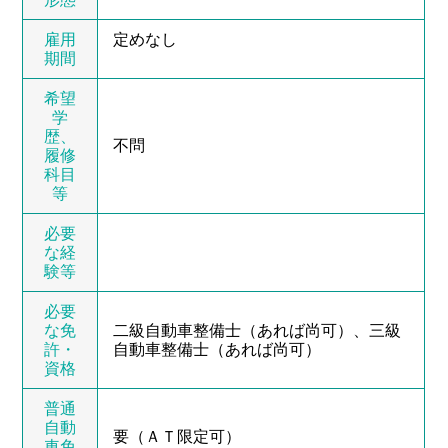
雇用
定めなし
期間
希望
学
歴、
不問
履修
科目
等
必要
な経
験等
必要
な免
二級自動車整備士（あれば尚可）、三級
許・
自動車整備士（あれば尚可）
資格
普通
自動
要（ＡＴ限定可）
車免