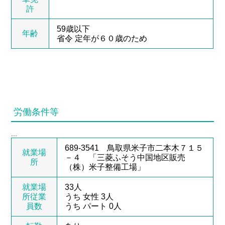
許
59歳以下
年齢
省令 定年が６０歳のため
労働条件等
...
689-3541 鳥取県米子市二本木７１５
就業場
－４ 「三菱ふそう中国地区販売
所
（株）米子整備工場」
就業場
33人
所従業
うち 女性 3人
員数
うち パート 0人