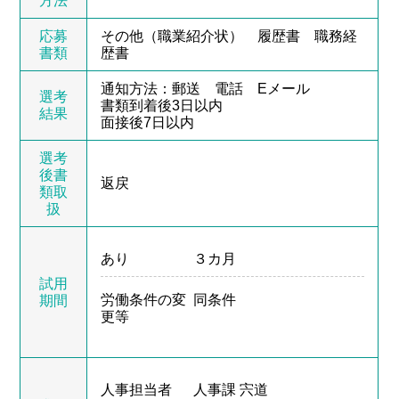
方法
応募
その他（職業紹介状） 履歴書 職務経
書類
歴書
通知方法：郵送 電話 Eメール
選考
書類到着後3日以内
結果
面接後7日以内
選考
後書
返戻
類取
扱
あり
３カ月
試用
労働条件の変
同条件
期間
更等
人事担当者
人事課 宍道