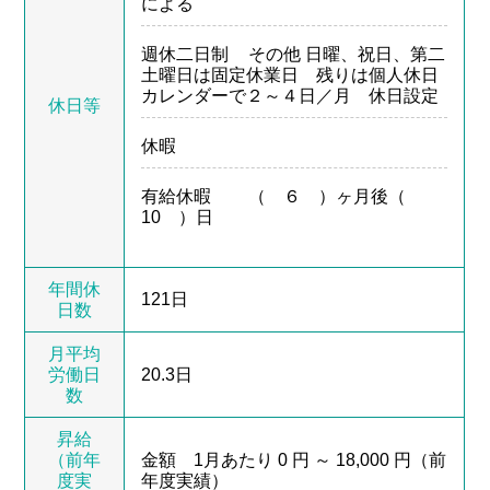
による
週休二日制
その他 日曜、祝日、第二
土曜日は固定休業日 残りは個人休日
カレンダーで２～４日／月 休日設定
休日等
休暇
有給休暇
（ ６ ）ヶ月後（
10 ）日
年間休
121日
日数
月平均
労働日
20.3日
数
昇給
（前年
金額 1月あたり 0 円 ～ 18,000 円（前
度実
年度実績）