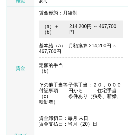
転勤
あり
賃金形態：月給制
（a）＋
214,200円 ～ 467,700
（b）
円
基本給（a）
月額換算 214,200円 ～
467,700円
定額的手当
賃金
（b）
その他手当等
子供手当：２０，０００
付記事項
円から 住宅手当：
（c）
条件あり（独身、新婚、
転勤者）
賃金締切日：毎月 末日
賃金支払日：当月（20）日