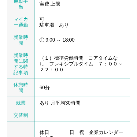
通勤手
実費 上限
当
マイカ
可
ー通勤
駐車場 あり
就業時
① 9:00 ～ 18:00
間
就業時
（１）標準労働時間 コアタイムな
間に関
し フレキシブルタイム ７：００～
する特
２２：００
記事項
休憩時
60分
間
残業
あり 月平均30時間
交替制
休日
日 祝 企業カレンダー