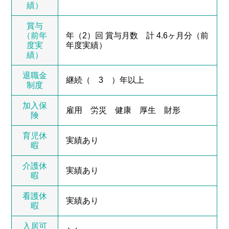
績）
賞与
（前年
年（2）回 賞与月数 計 4.6ヶ月分（前
度実
年度実績）
績）
退職金
継続（ 3 ）年以上
制度
加入保
雇用 労災 健康 厚生 財形
険
育児休
実績あり
暇
介護休
実績あり
暇
看護休
実績あり
暇
入居可