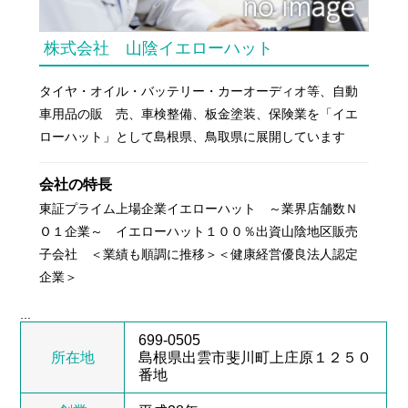
株式会社 山陰イエローハット
タイヤ・オイル・バッテリー・カーオーディオ等、自動
車用品の販 売、車検整備、板金塗装、保険業を「イエ
ローハット」として島根県、鳥取県に展開しています
会社の特長
東証プライム上場企業イエローハット ～業界店舗数Ｎ
Ｏ１企業～ イエローハット１００％出資山陰地区販売
子会社 ＜業績も順調に推移＞＜健康経営優良法人認定
企業＞
...
699-0505
所在地
島根県出雲市斐川町上庄原１２５０
番地