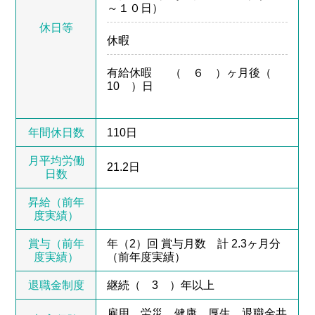
～１０日）
休日等
休暇
有給休暇
（ ６ ）ヶ月後（
10 ）日
年間休日数
110日
月平均労働
21.2日
日数
昇給（前年
度実績）
賞与（前年
年（2）回 賞与月数 計 2.3ヶ月分
度実績）
（前年度実績）
退職金制度
継続（ 3 ）年以上
雇用 労災 健康 厚生 退職金共