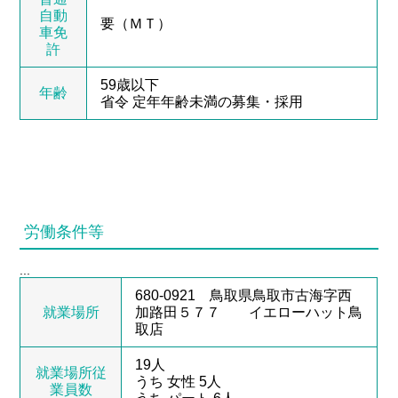
自動
要（ＭＴ）
車免
許
59歳以下
年齢
省令 定年年齢未満の募集・採用
労働条件等
...
680-0921 鳥取県鳥取市古海字西
就業場所
加路田５７７ イエローハット鳥
取店
19人
就業場所従
うち 女性 5人
業員数