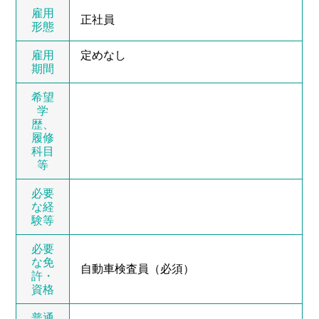
雇用
正社員
形態
雇用
定めなし
期間
希望
学
歴、
履修
科目
等
必要
な経
験等
必要
な免
自動車検査員（必須）
許・
資格
普通