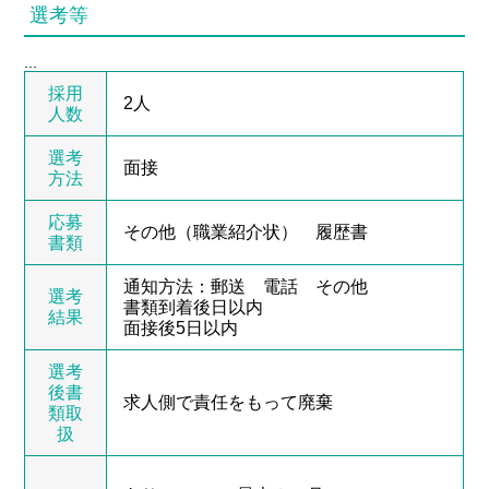
選考等
...
採用
2人
人数
選考
面接
方法
応募
その他（職業紹介状） 履歴書
書類
通知方法：郵送 電話 その他
選考
書類到着後日以内
結果
面接後5日以内
選考
後書
求人側で責任をもって廃棄
類取
扱