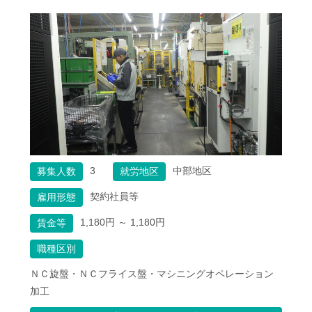
3
中部地区
募集人数
就労地区
契約社員等
雇用形態
1,180円 ～ 1,180円
賃金等
職種区別
ＮＣ旋盤・ＮＣフライス盤・マシニングオペレーション
加工