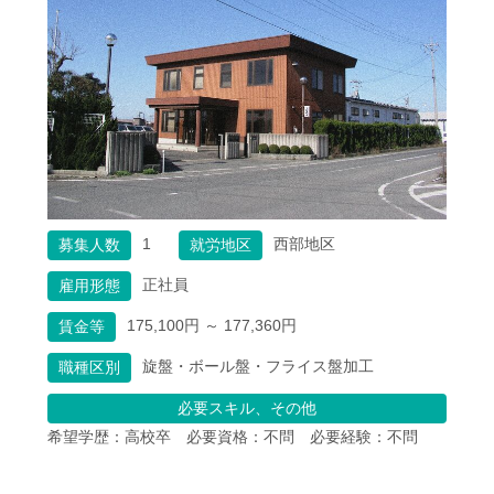
1
西部地区
募集人数
就労地区
正社員
雇用形態
175,100円 ～ 177,360円
賃金等
旋盤・ボール盤・フライス盤加工
職種区別
必要スキル、その他
希望学歴：高校卒　必要資格：不問　必要経験：不問