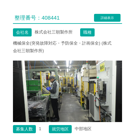
整理番号：
408441
詳細表示
株式会社三朝製作所
会社名
職種
機械保全(突発故障対応・予防保全・計画保全) (株式
会社三朝製作所)
1
中部地区
募集人数
就労地区